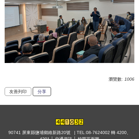
瀏覽數:
1006
友善列印
分享
90741 屏東縣鹽埔鄉維新路20號 | TEL:08-7624002 轉 4200、
4201 │
交通資訊
│
校園平面圖