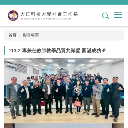
跳
到
1
主
要
內
容
首頁
影音專區
區
113-2 專兼任教師教學品質共識營 圓滿成功🎉