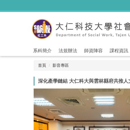
跳
到
主
要
內
容
區
系科簡介
法規辦法
師資陣容
課程資訊
首頁
影音專區
深化產學鏈結 大仁科大與雲林縣府共推人