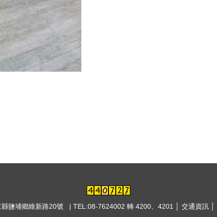
東縣鹽埔鄉維新路20號 | TEL:08-7624002 轉 4200、4201 │
交通資訊
│