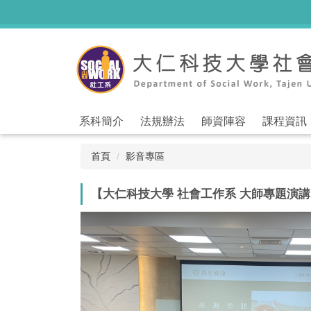
跳
到
主
要
內
容
區
系科簡介
法規辦法
師資陣容
課程資訊
首頁
影音專區
【大仁科技大學 社會工作系 大師專題演講】