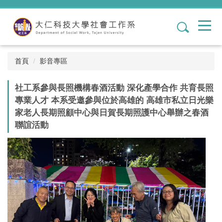
跳
到
1
主
要
內
容
首頁
影音專區
區
社工系參與長照機構春酒活動 深化產學合作 共育長照
專業人才 本系受邀參與位於高雄的 高雄市私立日光樂
家老人長期照顧中心與日賀長期照護中心舉辦之春酒
聯誼活動