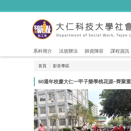
跳
到
主
要
內
容
區
系科簡介
法規辦法
師資陣容
課程資訊
首頁
影音專區
60週年校慶大仁一甲子樂學桃花源~齊聚