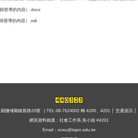
督導的內容）.docx
督導的內容）.odt
東縣鹽埔鄉維新路20號 | TEL:08-7624002 轉 4200、4201 │
交通資訊
│
網頁資料維護：社會工作系 吳小姐 #4201
Email：scwu@tajen.edu.tw