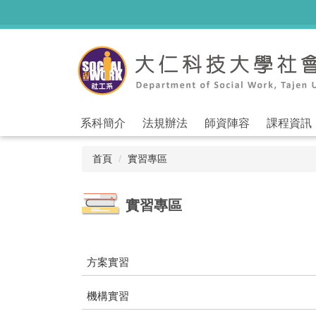
跳
到
主
要
內
容
區
系科簡介
法規辦法
師資陣容
課程資訊
首頁
實習專區
實習專區
方案實習
機構實習