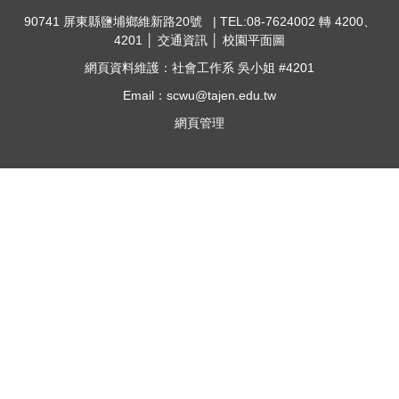
90741 屏東縣鹽埔鄉維新路20號 | TEL:08-7624002 轉 4200、
4201 │
交通資訊
│
校園平面圖
網頁資料維護：社會工作系 吳小姐 #4201
Email：scwu@tajen.edu.tw
網頁管理