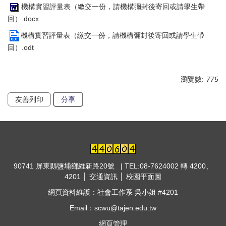
機構實習評量表（繳交一份，請機構彌封後寄回或請學生帶
回）.docx
機構實習評量表（繳交一份，請機構彌封後寄回或請學生帶
回）.odt
瀏覽數:
775
友善列印
分享
90741 屏東縣鹽埔鄉維新路20號 | TEL:08-7624002 轉 4200、
4201 │
交通資訊
│
校園平面圖
網頁資料維護：社會工作系 吳小姐 #4201
Email：scwu@tajen.edu.tw
網頁管理