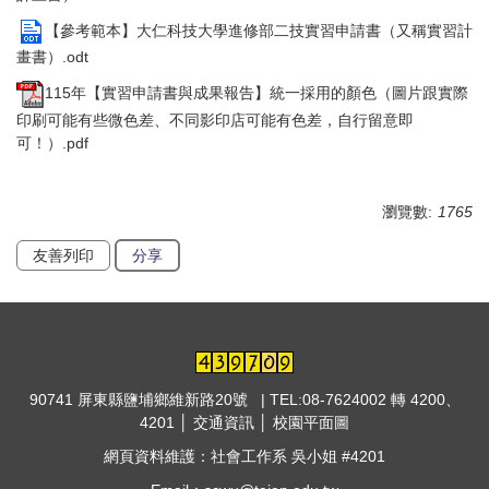
【參考範本】大仁科技大學進修部二技實習申請書（又稱實習計
畫書）.odt
115年【實習申請書與成果報告】統一採用的顏色（圖片跟實際
印刷可能有些微色差、不同影印店可能有色差，自行留意即
可！）.pdf
瀏覽數:
1765
友善列印
分享
90741 屏東縣鹽埔鄉維新路20號 | TEL:08-7624002 轉 4200、
4201 │
交通資訊
│
校園平面圖
網頁資料維護：社會工作系 吳小姐 #4201