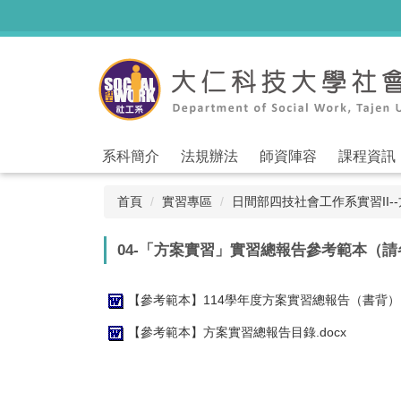
跳
到
主
要
內
容
區
系科簡介
法規辦法
師資陣容
課程資訊
首頁
實習專區
日間部四技社會工作系實習II-
04-「方案實習」實習總報告參考範本（
【參考範本】114學年度方案實習總報告（書背）.d
【參考範本】方案實習總報告目錄.docx