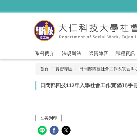
跳
到
主
要
內
容
區
系科簡介
法規辦法
師資陣容
課程資訊
首頁
實習專區
日間部四技社會工作系實習II-
日間部四技112年入學社會工作實習(II)手
友善列印