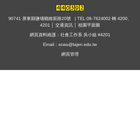
90741 屏東縣鹽埔鄉維新路20號 | TEL:08-7624002 轉 4200、
4201 │
交通資訊
│
校園平面圖
網頁資料維護：社會工作系 吳小姐 #4201
Email：scwu@tajen.edu.tw
網頁管理