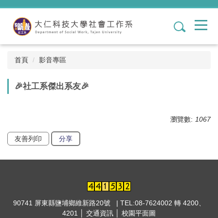
跳
到
1
主
要
內
容
首頁
影音專區
區
🎉社工系傑出系友🎉
瀏覽數:
1067
友善列印
分享
90741 屏東縣鹽埔鄉維新路20號 | TEL:08-7624002 轉 4200、
4201 │
交通資訊
│
校園平面圖